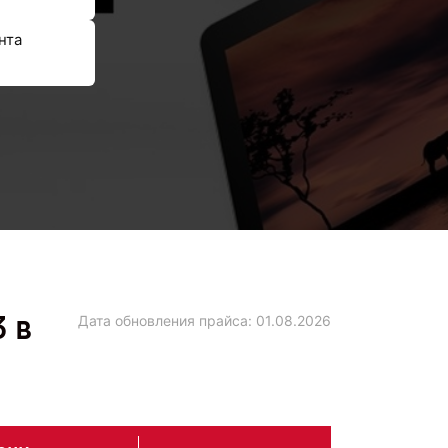
нта
3 в
Дата обновления прайса:
01.08.2026