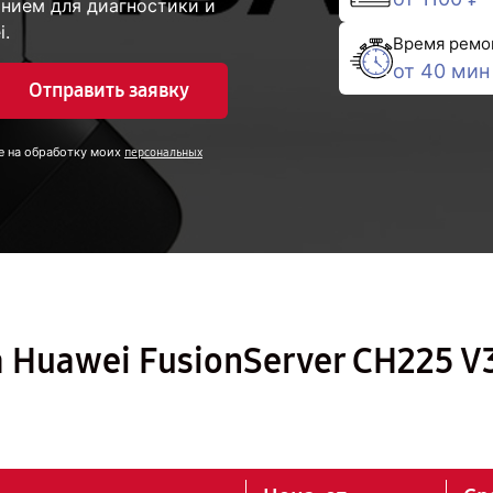
нием для диагностики и
i.
Время ремо
от 40 мин
Отправить заявку
е на обработку моих
персональных
 Huawei FusionServer CH225 V