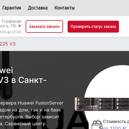
Гарантия
Доставка
Контакты
 Торфяная
рога, 7В
▼
Проверить статус заказа
Заказать звонок
9:00 до 21:00
H225 V3
wei
V3 в Санкт-
рвера Huawei FusionServer
дом на дом, так и на базе
етербурге. Выбор зависит
Стоимость 
а. Сервисный центр
от 1100 ₽