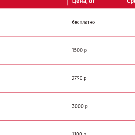
Цена, от
Ср
бесплатно
1500 р
2790 р
3000 р
1100 р